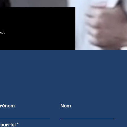
xt
rénom
Nom
ourriel