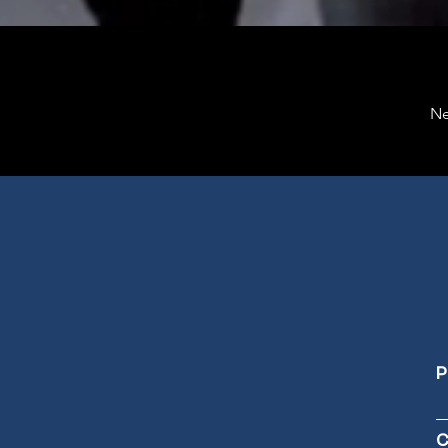
Ne
P
C