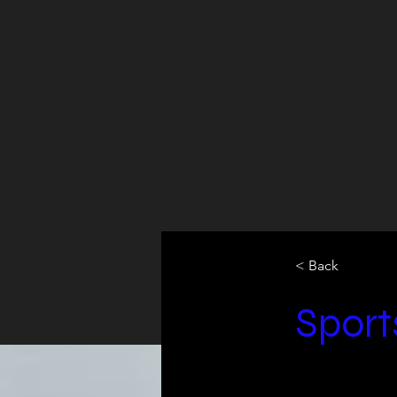
< Back
Sport