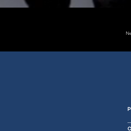
Ne
P
C