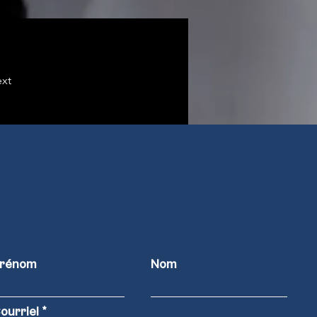
xt
rénom
Nom
ourriel