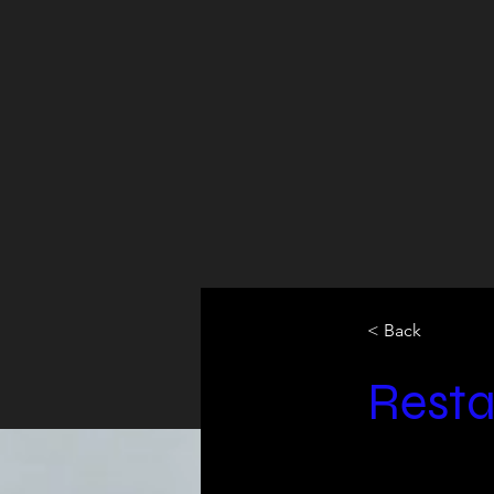
< Back
Resta