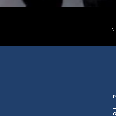
Ne
P
C