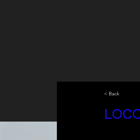
< Back
LOC