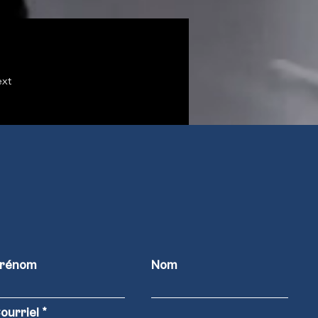
xt
rénom
Nom
ourriel