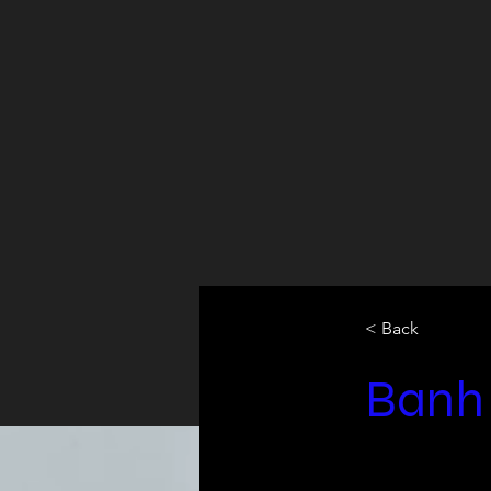
< Back
Banh 