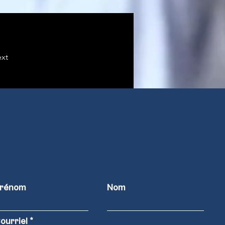
xt
rénom
Nom
ourriel