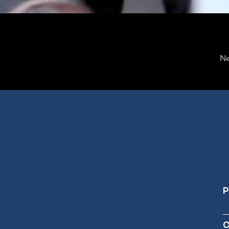
Ne
P
C