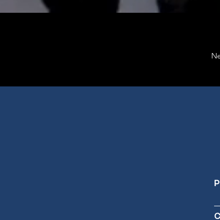
Ne
P
C