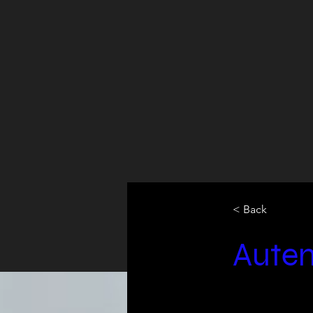
< Back
Aute