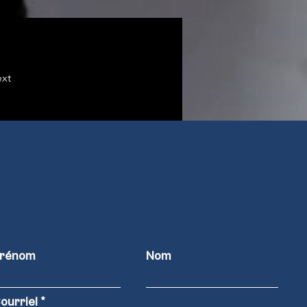
xt
rénom
Nom
ourriel