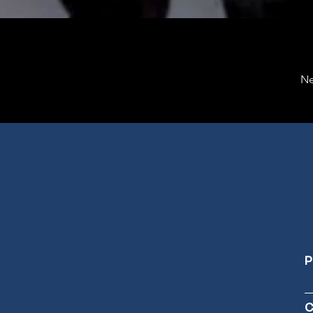
Ne
P
C