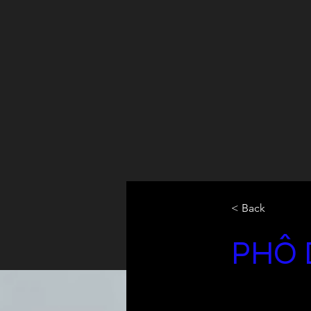
< Back
PHÔ 