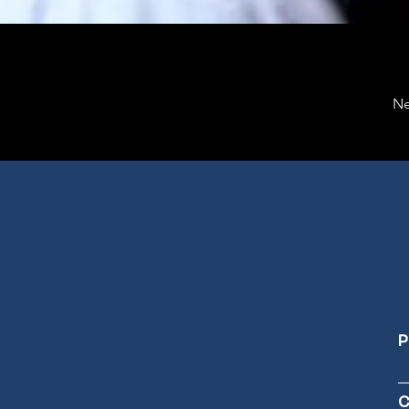
Ne
P
C