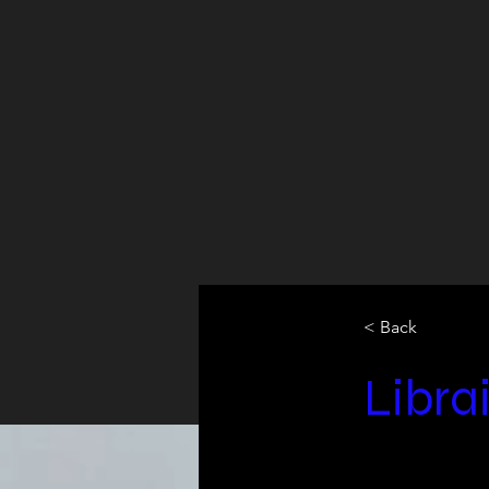
< Back
Libra