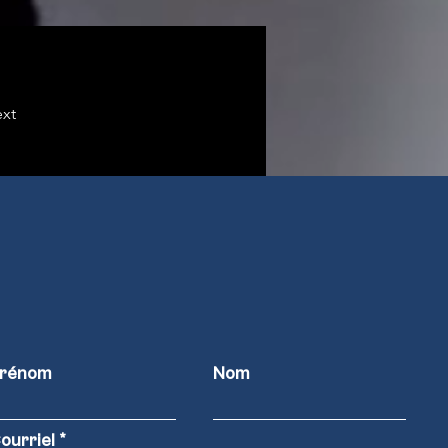
xt
rénom
Nom
ourriel