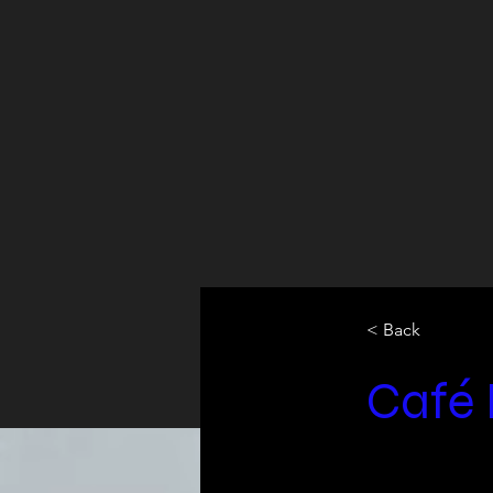
< Back
Café 