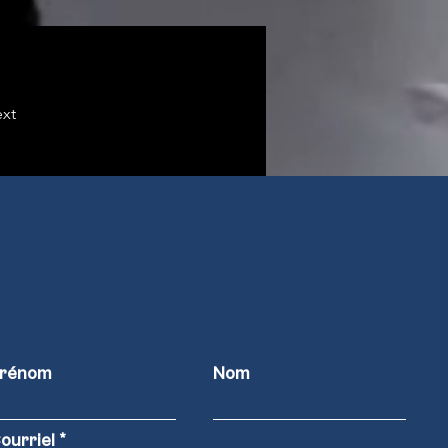
xt
rénom
Nom
ourriel