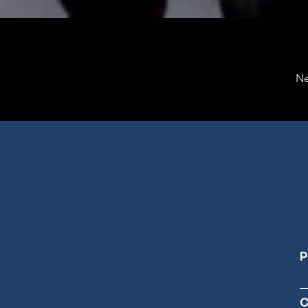
Ne
P
C