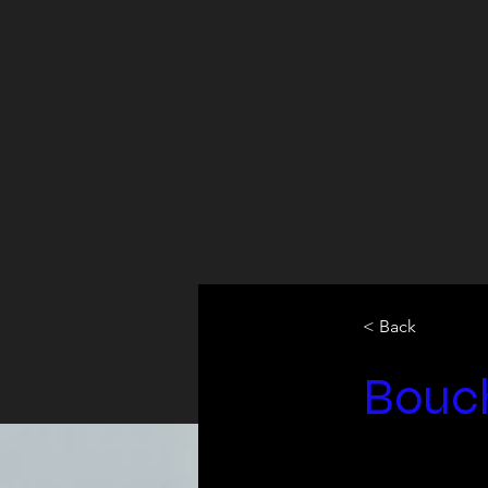
< Back
Bouch