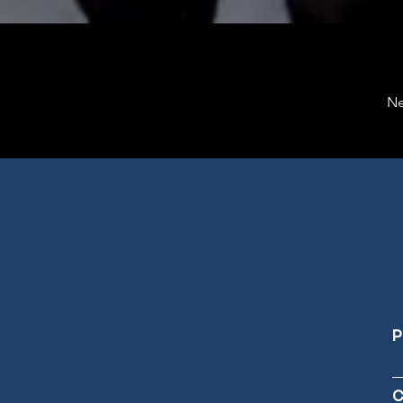
Ne
P
C