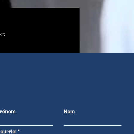
xt
rénom
Nom
ourriel