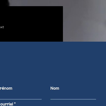
xt
rénom
Nom
ourriel