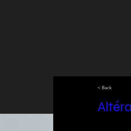
< Back
Altéra