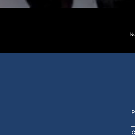
Ne
P
C