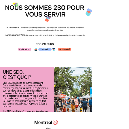
UNE SDC,
C'EST QUOI?
Une SDC (Société de Développement
Commercial) est une association de
commerçants qui forment un organisme à
but non lucratif qui a pour mission de
promouvoir le développement commercial
et la notoriété de son territoire. Dans le
but d’aider les commerçants à prospérer,
la Société défend leurs intérêts et fait
tout en son pouvoir pour répondre à leurs
besoins.
La SDC bénéficie d'un soutien financier de: