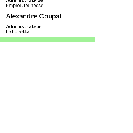
Administratrice
Emploi Jeunesse
Alexandre Coupal
Administrateur
Le Loretta
S'INSCRIRE À
L'INFOLETTRE
Courriel
Prénom
Nom de famille